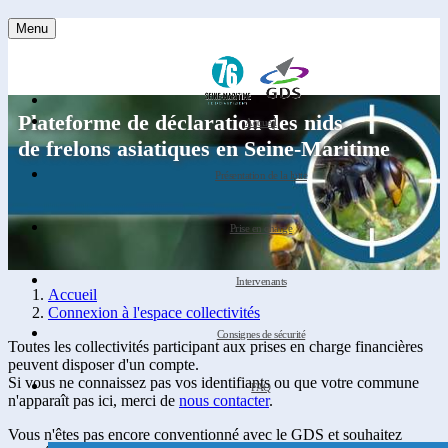
Menu
Plateforme de déclaration des nids
Accueil
de frelons asiatiques en Seine-Maritime
Présentation de la lutte
Prise en charge
Intervenants
Accueil
Connexion à l'espace collectivités
Consignes de sécurité
Toutes les collectivités participant aux prises en charge financières
peuvent disposer d'un compte.
Si vous ne connaissez pas vos identifiants ou que votre commune
FAQ
n'apparaît pas ici, merci de
nous contacter
.
Vous n'êtes pas encore conventionné avec le GDS et souhaitez