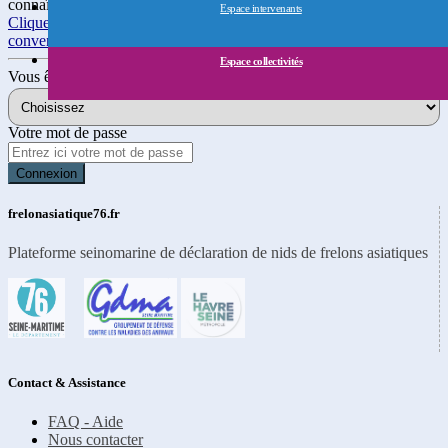
connaître le fonctionnement de cette plateforme ?
Espace intervenants
Cliquez ici pour en savoir plus et télécharger le formulaire de
conventionnement
.
Espace collectivités
Vous êtes
Votre mot de passe
Connexion
frelonasiatique76.fr
Plateforme seinomarine de déclaration de nids de frelons asiatiques
Contact & Assistance
FAQ - Aide
Nous contacter